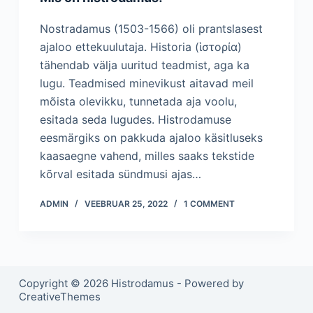
Nostradamus (1503-1566) oli prantslasest
ajaloo ettekuulutaja. Historia (ἱστορία)
tähendab välja uuritud teadmist, aga ka
lugu. Teadmised minevikust aitavad meil
mõista olevikku, tunnetada aja voolu,
esitada seda lugudes. Histrodamuse
eesmärgiks on pakkuda ajaloo käsitluseks
kaasaegne vahend, milles saaks tekstide
kõrval esitada sündmusi ajas…
ADMIN
VEEBRUAR 25, 2022
1 COMMENT
Copyright © 2026 Histrodamus - Powered by
CreativeThemes