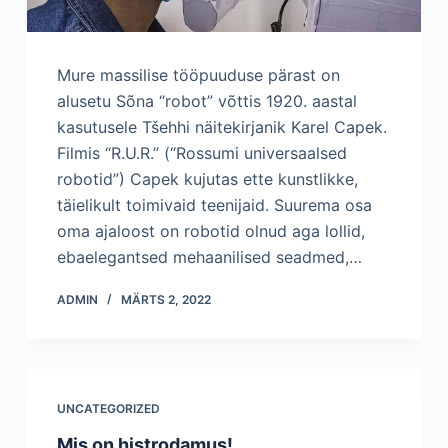
Mure massilise tööpuuduse pärast on
alusetu Sõna “robot” võttis 1920. aastal
kasutusele Tšehhi näitekirjanik Karel Capek.
Filmis “R.U.R.” (“Rossumi universaalsed
robotid”) Capek kujutas ette kunstlikke,
täielikult toimivaid teenijaid. Suurema osa
oma ajaloost on robotid olnud aga lollid,
ebaelegantsed mehaanilised seadmed,…
ADMIN
MÄRTS 2, 2022
UNCATEGORIZED
Mis on histrodamus!