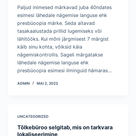
Paljud inimesed märkavad juba 40ndates
esimesi lähedale nägemise languse ehk
presbüoopia märke. Seda aitavad
tasakaalustada prillid lugemiseks või
lähitööks. Kui mõni järgmisest 7 märgist
käib sinu kohta, võiksid käia
nägemiskontrollis. Sageli märgatakse
lähedale nägemise languse ehk
presbüoopia esimesi ilminguid hämaras…
ADMIN
MAI 2, 2023
UNCATEGORIZED
Tõlkebüroo selgitab, mis on tarkvara
lokaliseerimine