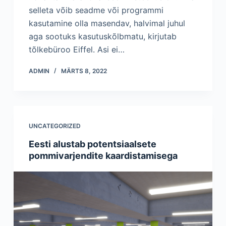
selleta võib seadme või programmi
kasutamine olla masendav, halvimal juhul
aga sootuks kasutuskõlbmatu, kirjutab
tõlkebüroo Eiffel. Asi ei…
ADMIN
MÄRTS 8, 2022
UNCATEGORIZED
Eesti alustab potentsiaalsete
pommivarjendite kaardistamisega