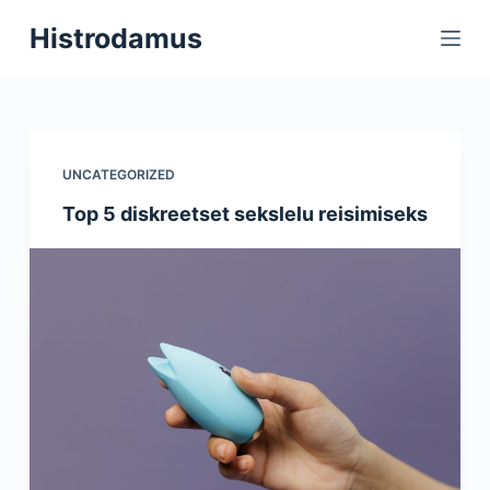
S
Histrodamus
k
i
p
t
o
UNCATEGORIZED
c
Top 5 diskreetset sekslelu reisimiseks
o
n
t
e
n
t