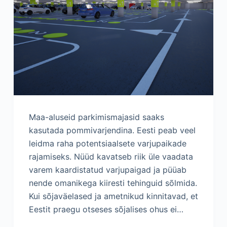
Maa-aluseid parkimismajasid saaks
kasutada pommivarjendina. Eesti peab veel
leidma raha potentsiaalsete varjupaikade
rajamiseks. Nüüd kavatseb riik üle vaadata
varem kaardistatud varjupaigad ja püüab
nende omanikega kiiresti tehinguid sõlmida.
Kui sõjaväelased ja ametnikud kinnitavad, et
Eestit praegu otseses sõjalises ohus ei…