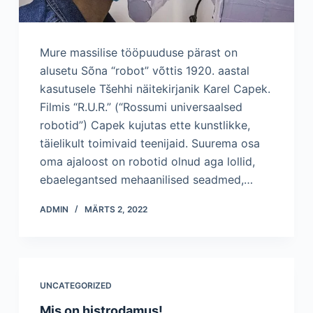
Mure massilise tööpuuduse pärast on
alusetu Sõna “robot” võttis 1920. aastal
kasutusele Tšehhi näitekirjanik Karel Capek.
Filmis “R.U.R.” (“Rossumi universaalsed
robotid”) Capek kujutas ette kunstlikke,
täielikult toimivaid teenijaid. Suurema osa
oma ajaloost on robotid olnud aga lollid,
ebaelegantsed mehaanilised seadmed,…
ADMIN
MÄRTS 2, 2022
UNCATEGORIZED
Mis on histrodamus!