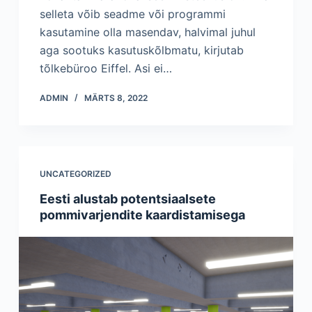
selleta võib seadme või programmi
kasutamine olla masendav, halvimal juhul
aga sootuks kasutuskõlbmatu, kirjutab
tõlkebüroo Eiffel. Asi ei…
ADMIN
MÄRTS 8, 2022
UNCATEGORIZED
Eesti alustab potentsiaalsete
pommivarjendite kaardistamisega