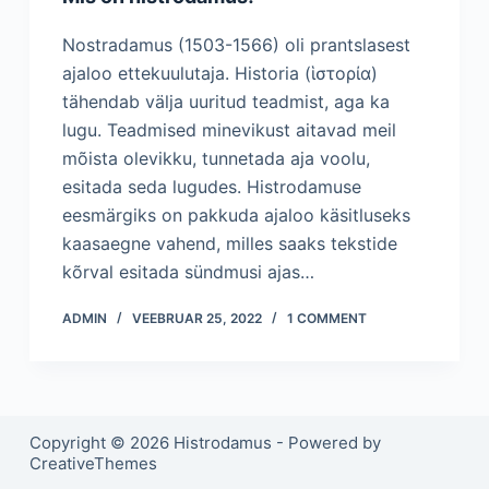
Nostradamus (1503-1566) oli prantslasest
ajaloo ettekuulutaja. Historia (ἱστορία)
tähendab välja uuritud teadmist, aga ka
lugu. Teadmised minevikust aitavad meil
mõista olevikku, tunnetada aja voolu,
esitada seda lugudes. Histrodamuse
eesmärgiks on pakkuda ajaloo käsitluseks
kaasaegne vahend, milles saaks tekstide
kõrval esitada sündmusi ajas…
ADMIN
VEEBRUAR 25, 2022
1 COMMENT
Copyright © 2026 Histrodamus - Powered by
CreativeThemes