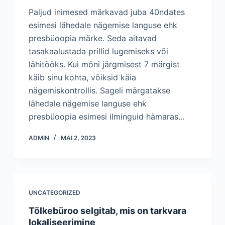
Paljud inimesed märkavad juba 40ndates
esimesi lähedale nägemise languse ehk
presbüoopia märke. Seda aitavad
tasakaalustada prillid lugemiseks või
lähitööks. Kui mõni järgmisest 7 märgist
käib sinu kohta, võiksid käia
nägemiskontrollis. Sageli märgatakse
lähedale nägemise languse ehk
presbüoopia esimesi ilminguid hämaras…
ADMIN
MAI 2, 2023
UNCATEGORIZED
Tõlkebüroo selgitab, mis on tarkvara
lokaliseerimine