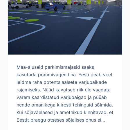
Maa-aluseid parkimismajasid saaks
kasutada pommivarjendina. Eesti peab veel
leidma raha potentsiaalsete varjupaikade
rajamiseks. Nüüd kavatseb riik üle vaadata
varem kaardistatud varjupaigad ja püüab
nende omanikega kiiresti tehinguid sõlmida.
Kui sõjaväelased ja ametnikud kinnitavad, et
Eestit praegu otseses sõjalises ohus ei…