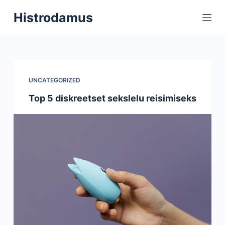
S
Histrodamus
k
i
p
t
o
UNCATEGORIZED
c
Top 5 diskreetset sekslelu reisimiseks
o
n
t
e
n
t