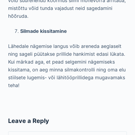
võib suurenenud koormus silmi mõnevõrra ärritada,
mistõttu võid tunda vajadust neid sagedamini
hõõruda.
Silmade kissitamine
Lähedale nägemise langus võib areneda aeglaselt
ning sageli püütakse prillide hankimist edasi lükata.
Kui märkad aga, et pead selgemini nägemiseks
kissitama, on aeg minna silmakontrolli ning oma elu
stiilsete lugemis- või lähitööprillidega mugavamaks
teha!
Leave a Reply