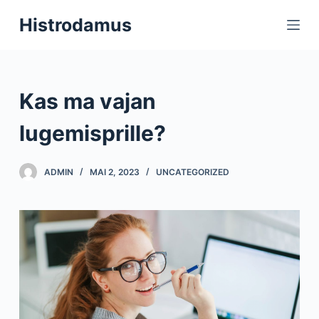
S
Histrodamus
k
i
p
t
Kas ma vajan
o
c
lugemisprille?
o
n
ADMIN
MAI 2, 2023
UNCATEGORIZED
t
e
n
t