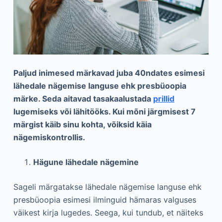
Paljud inimesed märkavad juba 40ndates esimesi
lähedale nägemise languse ehk presbüoopia
märke. Seda aitavad tasakaalustada
prillid
lugemiseks või lähitööks. Kui mõni järgmisest 7
märgist käib sinu kohta, võiksid käia
nägemiskontrollis.
Hägune lähedale nägemine
Sageli märgatakse lähedale nägemise languse ehk
presbüoopia esimesi ilminguid hämaras valguses
väikest kirja lugedes. Seega, kui tundub, et näiteks