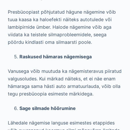
Presbüoopiast põhjutatud hägune nägemine võib
tuua kaasa ka haloefekti näiteks autotulede või
lambipirnide ümber. Halode nägemine võib aga
viidata ka teistele silmaprobleemidele, seega
pöördu kindlasti oma silmaarsti poole.
Raskused hämaras nägemisega
Vanusega võib muutuda ka nägemisteravus piiratud
valgusoludes. Kui märkad näiteks, et ei näe enam
hämaraga sama hästi auto armatuurlauda, võib olla
tegu presbüoopia esimeste märkidega.
Sage silmade hõõrumine
Lähedale nägemise languse esimestes etappides